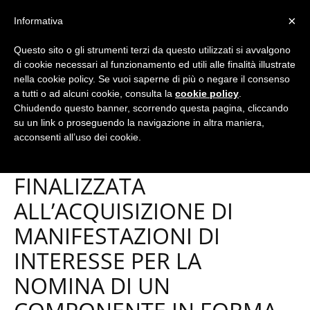
×
Informativa
Questo sito o gli strumenti terzi da questo utilizzati si avvalgono
Home
Avvisi
di cookie necessari al funzionamento ed utili alle finalità illustrate
nella cookie policy. Se vuoi saperne di più o negare il consenso
a tutti o ad alcuni cookie, consulta la
cookie policy
.
Chiudendo questo banner, scorrendo questa pagina, cliccando
Avvisi
Notizie
su un link o proseguendo la navigazione in altra maniera,
AVVISO DI PROCEDURA
acconsenti all’uso dei cookie.
SELETTIVA PUBBLICA
FINALIZZATA
ALL’ACQUISIZIONE DI
MANIFESTAZIONI DI
INTERESSE PER LA
NOMINA DI UN