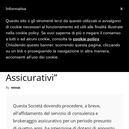
×
Informativa
Questo sito o gli strumenti terzi da questo utilizzati si avvalgono
Home
Avvisi
di cookie necessari al funzionamento ed utili alle finalità illustrate
nella cookie policy. Se vuoi saperne di più o negare il consenso
a tutti o ad alcuni cookie, consulta la
cookie policy
.
Chiudendo questo banner, scorrendo questa pagina, cliccando
Avvisi
Notizie
su un link o proseguendo la navigazione in altra maniera,
Avviso iscrizione albo
acconsenti all’uso dei cookie.
fornitori “Broker
Assicurativi”
By
novus
-
Questa Società dovendo procedere, a breve,
all’affidamento del servizio di consulenza e
brokeraggio assicurativo per un periodo presunto
di quattro anni, ha intenzione di dotarsi di apposito