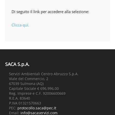
Di seguito il link per accedere alla selezione:
Clicca qui.
SACA S.p.A.
Servizi Ambientali Centro Abruzzo S.p.A.
Viale del Commercio, 2
67039 Sulmona (AQ)
Capitale Sociale € 696.996,00
Reg. Imprese e C.F. 92006600669
R.E.A. 83640
P.IVA 01321570663
PEC:
protocollo.saca@pec.it
Email:
info@sacaservizi.com