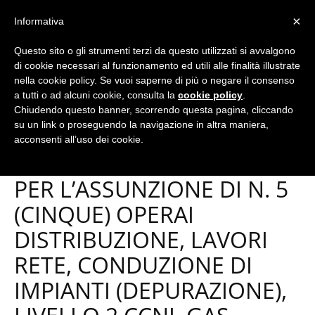
×
Informativa
Questo sito o gli strumenti terzi da questo utilizzati si avvalgono
Home
Avvisi
di cookie necessari al funzionamento ed utili alle finalità illustrate
nella cookie policy. Se vuoi saperne di più o negare il consenso
a tutti o ad alcuni cookie, consulta la
cookie policy
.
Chiudendo questo banner, scorrendo questa pagina, cliccando
Avvisi
su un link o proseguendo la navigazione in altra maniera,
AVVISO PUBBLICO DI
acconsenti all’uso dei cookie.
SELEZIONE, PER ESAMI,
PER L’ASSUNZIONE DI N. 5
(CINQUE) OPERAI
DISTRIBUZIONE, LAVORI
RETE, CONDUZIONE DI
IMPIANTI (DEPURAZIONE),