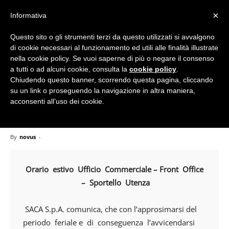
×
Informativa
Questo sito o gli strumenti terzi da questo utilizzati si avvalgono
Home
Avvisi
di cookie necessari al funzionamento ed utili alle finalità illustrate
nella cookie policy. Se vuoi saperne di più o negare il consenso
a tutti o ad alcuni cookie, consulta la
cookie policy
.
Chiudendo questo banner, scorrendo questa pagina, cliccando
Avvisi
Notizie
su un link o proseguendo la navigazione in altra maniera,
Chiusura Estiva Front
acconsenti all’uso dei cookie.
Office
By
novus
-
Orario estivo Ufficio Commerciale – Front Office
– Sportello Utenza
SACA S.p.A. comunica, che con l’approsimarsi del
periodo feriale e di conseguenza l’avvicendarsi