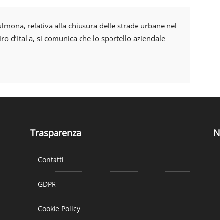
lmona, relativa alla chiusura delle strade urbane nel
o d’Italia, si comunica che lo sportello aziendale
Trasparenza
N
Contatti
GDPR
Cookie Policy