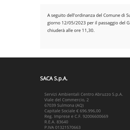
A seguito dell’ordinanza del Comune di Su
giorno 12/05/2023 per il passaggio del Gir
chiuderà alle ore 11,30.
SACA S.p.A.
Servizi Ambientali Centro Abruzzo S.p.A.
Viale del Commercio, 2
67039 Sulmona (AQ)
Capitale Sociale € 696.996,00
Reg. Imprese e C.F. 92006600669
R.E.A. 83640
P.IVA 01321570663