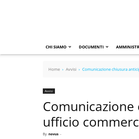
SACA
SPA
CHI SIAMO
DOCUMENTI
AMMINISTR
Home
Avvisi
Comunicazione chiusura antici
Avvisi
Comunicazione c
ufficio commerc
By
novus
-