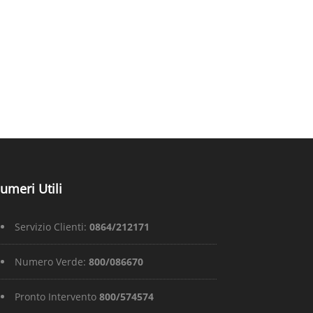
umeri Utili
Servizio Clienti:
0864/212171
Numero Verde:
800/086670
Pronto Intervento
800/574574