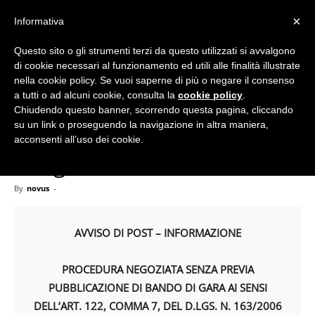
×
Informativa
Questo sito o gli strumenti terzi da questo utilizzati si avvalgono
Home
Esiti gare
di cookie necessari al funzionamento ed utili alle finalità illustrate
nella cookie policy. Se vuoi saperne di più o negare il consenso
a tutti o ad alcuni cookie, consulta la
cookie policy
.
Chiudendo questo banner, scorrendo questa pagina, cliccando
Esiti gare
su un link o proseguendo la navigazione in altra maniera,
#FAS 3-34-3 Castel di
acconsenti all’uso dei cookie.
Sangro
By
novus
-
AVVISO DI POST – INFORMAZIONE
PROCEDURA NEGOZIATA SENZA PREVIA
PUBBLICAZIONE DI BANDO DI GARA AI SENSI
DELL’ART. 122, COMMA 7, DEL D.LGS. N. 163/2006