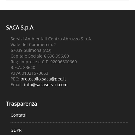
SACA S.p.A.
Servizi Ambientali Centro Abruzzo S.p.A.
Viale del Commercio, 2
67039 Sulmona (AQ)
Capitale Sociale € 696.996,00
Reg. Imprese e C.F. 92006600669
R.E.A. 83640
P.IVA 01321570663
PEC:
protocollo.saca@pec.it
Email:
info@sacaservizi.com
Trasparenza
Contatti
GDPR