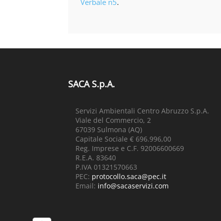
Verbale n5
.
SACA S.p.A.
Servizi Ambientali Centro Abruzzo S.p.A.
Viale del Commercio, 2
67039 Sulmona (AQ)
Capitale Sociale € 696.996,00
Reg. Imprese e C.F. 92006600669
R.E.A. 83640
P.IVA 01321570663
PEC:
protocollo.saca@pec.it
Email:
info@sacaservizi.com