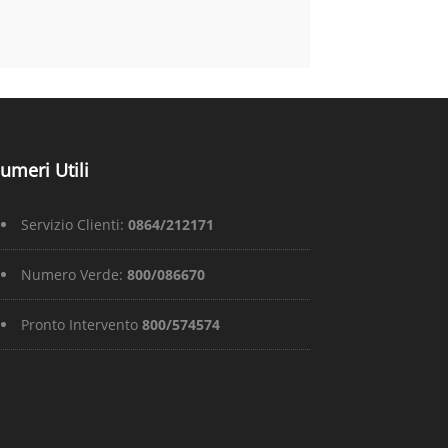
umeri Utili
Servizio Clienti:
0864/212171
Numero Verde:
800/086670
Pronto Intervento
800/574574