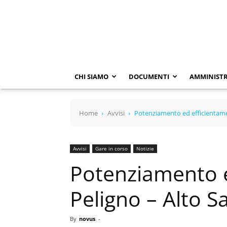
SACA
SPA
CHI SIAMO
DOCUMENTI
AMMINISTR
Home
Avvisi
Potenziamento ed efficientamen
Avvisi
Gare in corso
Notizie
Potenziamento e
Peligno – Alto S
By
novus
-