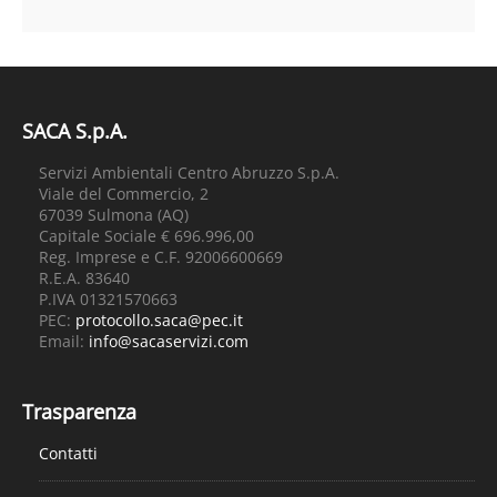
SACA S.p.A.
Servizi Ambientali Centro Abruzzo S.p.A.
Viale del Commercio, 2
67039 Sulmona (AQ)
Capitale Sociale € 696.996,00
Reg. Imprese e C.F. 92006600669
R.E.A. 83640
P.IVA 01321570663
PEC:
protocollo.saca@pec.it
Email:
info@sacaservizi.com
Trasparenza
Contatti