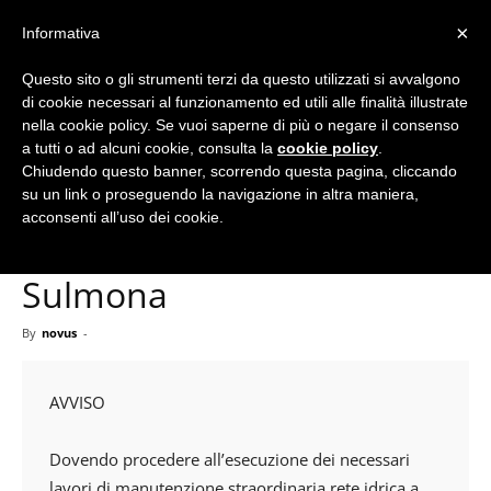
×
Informativa
Questo sito o gli strumenti terzi da questo utilizzati si avvalgono
Home
Avvisi
di cookie necessari al funzionamento ed utili alle finalità illustrate
nella cookie policy. Se vuoi saperne di più o negare il consenso
a tutti o ad alcuni cookie, consulta la
cookie policy
.
Chiudendo questo banner, scorrendo questa pagina, cliccando
Avvisi
su un link o proseguendo la navigazione in altra maniera,
Sospensione erogazione
acconsenti all’uso dei cookie.
idrica – Comune di
Sulmona
By
novus
-
AVVISO
Dovendo procedere all’esecuzione dei necessari
lavori di manutenzione straordinaria rete idrica a