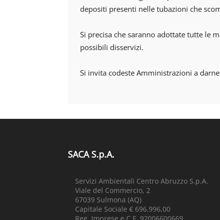
depositi presenti nelle tubazioni che sco
Si precisa che saranno adottate tutte le m
possibili disservizi.
Si invita codeste Amministrazioni a darne
SACA S.p.A.
Servizi Ambientali Centro Abruzzo S.p.A.
Viale del Commercio, 2
67039 Sulmona (AQ)
Capitale Sociale € 696.996,00
Reg. Imprese e C.F. 92006600669