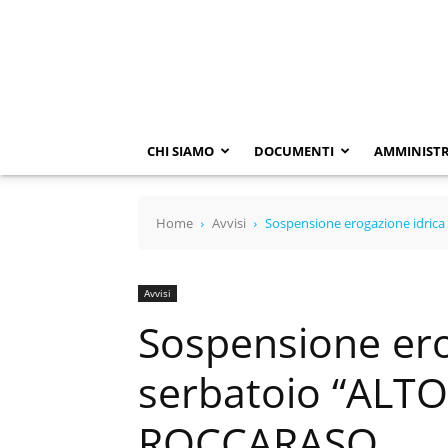
SACA
SPA
CHI SIAMO
DOCUMENTI
AMMINISTR
Home
Avvisi
Sospensione erogazione idric
Avvisi
Sospensione ero
serbatoio “ALT
ROCCARASO