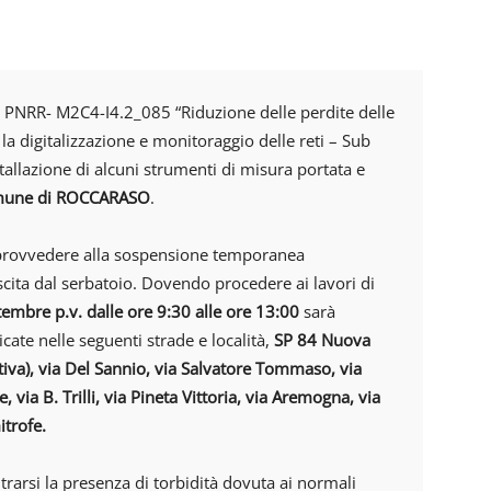
o PNRR- M2C4-I4.2_085 “Riduzione delle perdite delle
la digitalizzazione e monitoraggio delle reti – Sub
tallazione di alcuni strumenti di misura portata e
mune di ROCCARASO
.
o provvedere alla sospensione temporanea
uscita dal serbatoio. Dovendo procedere ai lavori di
embre p.v. dalle ore 9:30 alle ore 13:00
sarà
cate nelle seguenti strade e località,
SP 84 Nuova
ativa), via Del Sannio, via Salvatore Tommaso, via
, via B. Trilli, via Pineta Vittoria, via Aremogna, via
itrofe.
trarsi la presenza di torbidità dovuta ai normali