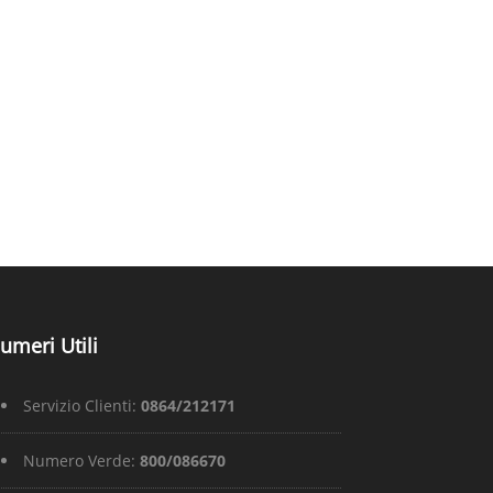
umeri Utili
Servizio Clienti:
0864/212171
Numero Verde:
800/086670