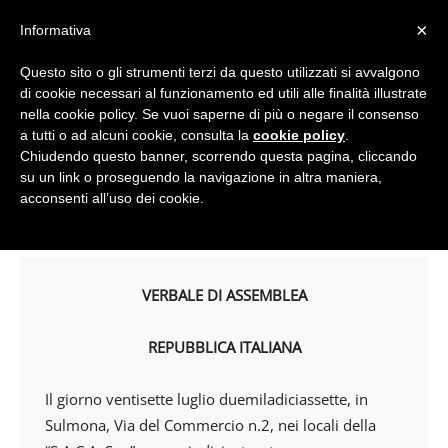
×
Informativa
Questo sito o gli strumenti terzi da questo utilizzati si avvalgono
Home
Avvisi
di cookie necessari al funzionamento ed utili alle finalità illustrate
nella cookie policy. Se vuoi saperne di più o negare il consenso
a tutti o ad alcuni cookie, consulta la
cookie policy
.
Chiudendo questo banner, scorrendo questa pagina, cliccando
Avvisi
Notizie
su un link o proseguendo la navigazione in altra maniera,
Statuto Saca S.p.A. 2017
acconsenti all’uso dei cookie.
By
novus
-
VERBALE DI ASSEMBLEA
REPUBBLICA ITALIANA
Il giorno ventisette luglio duemiladiciassette, in
Sulmona, Via del Commercio n.2, nei locali della