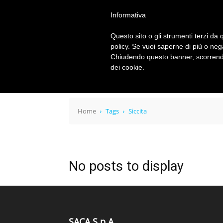
Informativa
SACA
SPA
Questo sito o gli strumenti terzi da q
policy. Se vuoi saperne di più o neg
Chiudendo questo banner, scorrendo
dei cookie.
CHI SIAMO
DOCUMENTI
AMMINISTR
Home
Tags
Siccita
No posts to display
SACA S.p.A.