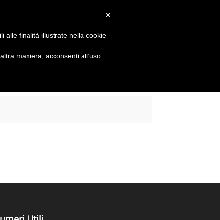
×
alle finalità illustrate nella cookie
ltra maniera, acconsenti all’uso
WHISTLEBLOWING
ODV
umeri Utili