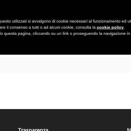
uesto utilizzati si avvalgono di cookie necessari al funzionamento ed utili 
are il consenso a tutti o ad alcuni cookie, consulta la
cookie policy
.
 questa pagina, cliccando su un link o proseguendo la navigazione in a
AZIONE TRASPARENTE
FORNITORI
AMBIENTE
CITTADINO
Trasparenza
N