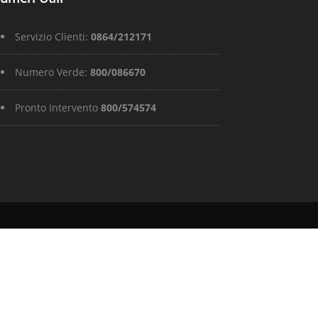
Servizio Clienti:
0864/212171
Numero Verde:
800/086670
Pronto Intervento
800/574574