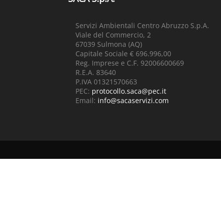
Servizi Ambientali Centro Abruzzo S.p.A.
Viale del Commercio, 2
67039 Sulmona (AQ)
Capitale Sociale € 696.996,00
Reg. Imprese e C.F. 92006600669
R.E.A. 83640
P.IVA 01321570663
PEC:
protocollo.saca@pec.it
Email:
info@sacaservizi.com