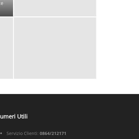
te
umeri Utili
Servizio Clienti:
0864/212171