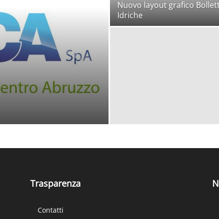
Nuovo layout grafico Bollet
Idriche
Trasparenza
N
Contatti