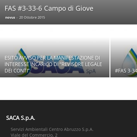
FAS #3-33-6 Campo di Giove
novus
-
20 Ottobre 2015
ESITO AVVISO PER LA MANIFESTAZIONE DI
INTERESSE INCARICO DI “REVISORE LEGALE
DEI CONTI”
#FAS 3-34
SACA S.p.A.
Servizi Ambientali Centro Abruzzo S.p.A.
Viale del Commercio, 2