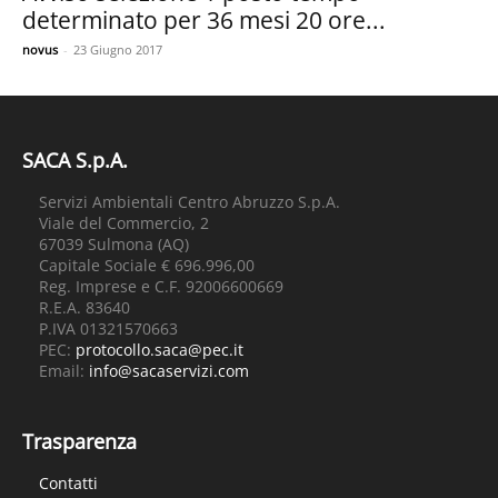
determinato per 36 mesi 20 ore...
novus
-
23 Giugno 2017
SACA S.p.A.
Servizi Ambientali Centro Abruzzo S.p.A.
Viale del Commercio, 2
67039 Sulmona (AQ)
Capitale Sociale € 696.996,00
Reg. Imprese e C.F. 92006600669
R.E.A. 83640
P.IVA 01321570663
PEC:
protocollo.saca@pec.it
Email:
info@sacaservizi.com
Trasparenza
Contatti