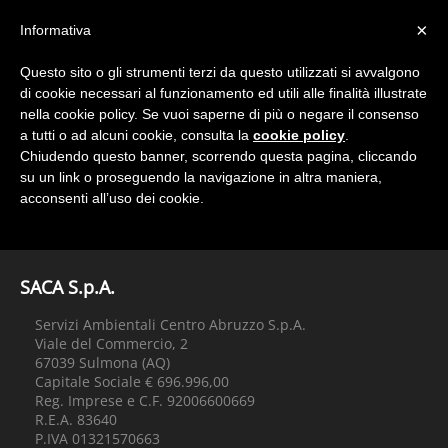
×
Informativa
Questo sito o gli strumenti terzi da questo utilizzati si avvalgono
di cookie necessari al funzionamento ed utili alle finalità illustrate
Home
Archivio Gare
nella cookie policy. Se vuoi saperne di più o negare il consenso
a tutti o ad alcuni cookie, consulta la
cookie policy
.
Chiudendo questo banner, scorrendo questa pagina, cliccando
su un link o proseguendo la navigazione in altra maniera,
No posts to display
acconsenti all’uso dei cookie.
SACA S.p.A.
Servizi Ambientali Centro Abruzzo S.p.A.
Viale del Commercio, 2
67039 Sulmona (AQ)
Capitale Sociale € 696.996,00
Reg. Imprese e C.F. 92006600669
R.E.A. 83640
P.IVA 01321570663